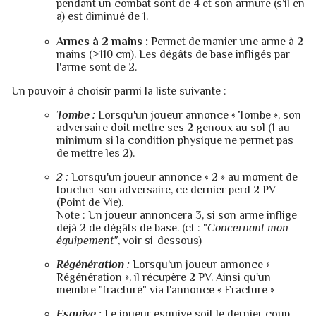
pendant un combat sont de 4 et son armure (s’il en
a) est diminué de 1.
Armes à 2 mains :
Permet de manier une arme à 2
mains (>110 cm). Les dégâts de base infligés par
l'arme sont de 2.
Un pouvoir à choisir parmi la liste suivante :
Tombe :
Lorsqu'un joueur annonce « Tombe », son
adversaire doit mettre ses 2 genoux au sol (1 au
minimum si la condition physique ne permet pas
de mettre les 2).
2 :
Lorsqu'un joueur annonce « 2 » au moment de
toucher son adversaire, ce dernier perd 2 PV
(Point de Vie).
Note : Un joueur annoncera 3, si son arme inflige
déjà 2 de dégâts de base. (cf : "
Concernant mon
équipement"
, voir si-dessous)
Régénération :
Lorsqu’un joueur annonce «
Régénération », il récupère 2 PV. Ainsi qu'un
membre "fracturé" via l'annonce « Fracture »
Esquive :
Le joueur esquive soit le dernier coup