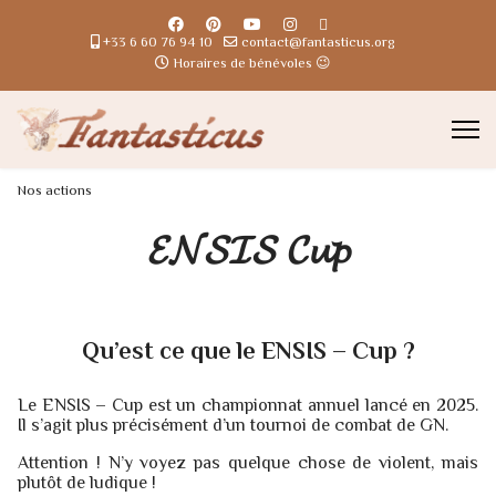
+33 6 60 76 94 10
contact@fantasticus.org
Horaires de bénévoles 😉
Nos actions
𝓔𝓝𝓢𝓘𝓢 𝓒𝓾𝓹
Qu’est ce que le ENSIS – Cup ?
Le ENSIS – Cup est un championnat annuel lancé en 2025.
Il s’agit plus précisément d’un tournoi de combat de GN.
Attention ! N’y voyez pas quelque chose de violent, mais
plutôt de ludique !