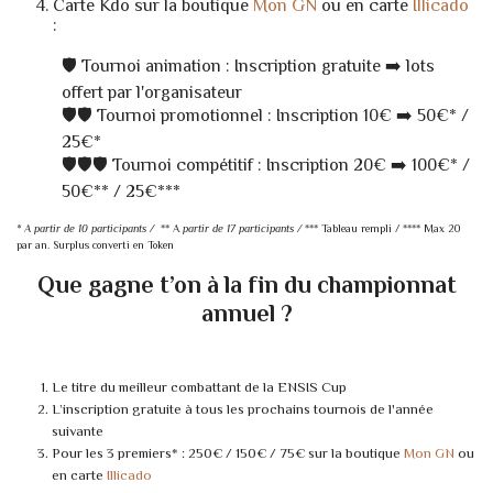
Carte Kdo sur la boutique
Mon GN
ou en carte
Illicado
:
🛡️ Tournoi animation : Inscription gratuite ➡️ lots
offert par l'organisateur
🛡️🛡️ Tournoi promotionnel : Inscription 10€ ➡️ 50€* /
25€*
🛡️🛡️🛡️ Tournoi compétitif : Inscription 20€ ➡️ 100€* /
50€** / 25€***
* A
partir de 10 participants /
** A
partir de 17 participants /
*** Tableau rempli / **** Max 20
par an. Surplus converti en Token
Que gagne t’on à la fin du championnat
annuel ?
Le titre du meilleur combattant de la ENSIS Cup
L’inscription gratuite à tous les prochains tournois de l'année
suivante
Pour les 3 premiers* : 250€ / 150€ / 75€ sur la boutique
Mon GN
ou
en carte
Illicado